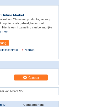
 Online Market
arket van China met productie, verkoop
koopdienst als geheel, belast met
n.Hier is een inzameling van belangrijke
s meer
ndaag
liteitscontrole
Nieuws
Contact
ezer van Mifare S50
RFID
Contacteer ons