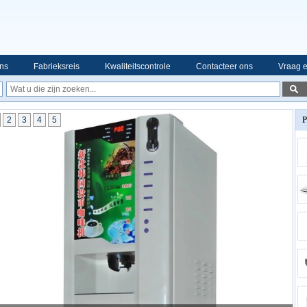
ns
Fabrieksreis
Kwaliteitscontrole
Contacteer ons
Vraag e
2
3
4
5
P