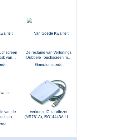
tomaatkiosk
ouchscreen
De reclame van Vertonings
osk van
Dubbele Touchscreen met
de Self -
het Menselijke Apparaat van
matie
de Gezichtserkenning en
Betaalpaslezer
ile van de
verkoop, IC-kaartlezer
luchtpoort
(MR761A), ISO14443A, USB
Kaartlezer
(VERBORG norm)