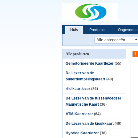
Huis
Producten
Ongeveer o
Alle producten
1
Gemotoriseerde Kaartlezer
(55)
De Lezer van de
onderdompelingskaart
(40)
rfid kaartlezer
(86)
De Lezer van de tussenvoegsel
Magnetische Kaart
(36)
ATM-Kaartlezer
(64)
De Lezer van de kioskkaart
(49)
Hybride Kaartlezer
(38)