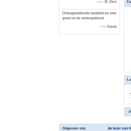
—— M. Zero
Fa
Ontzagwekkende kwaliteit en zeer
goed na de verkoopdienst.
—— David
La
M
Ongeveer ons
de lezer van H