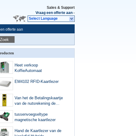
Sales & Support
Vraag een offerte aan
-
Select Language
en offerte aan
Zoek
roducten
Heet verkoop
KoffieAutomaat
EM4102 RFID-Kaartlezer
Van het de Betalingskaartje
van de nutsrekening de
Verkoopkiosk met
Magnetische Kaartlezer en
tussenvoegseltype
Printer
magnetische kaartlezer
Hand de Kaartlezer van de