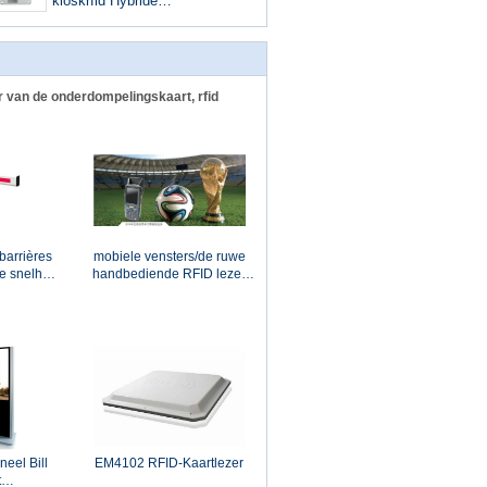
kioskrfid Hybride
Onderdompeling, NCR ATM
Delen gelijkstroom 5V
r van de onderdompelingskaart, rfid
barrières
mobiele vensters/de ruwe
e snelheid
handbediende RFID lezer
oning en
van Ce met ALS HF
lezer
facultatief UHFnfc
neel Bill
EM4102 RFID-Kaartlezer
t