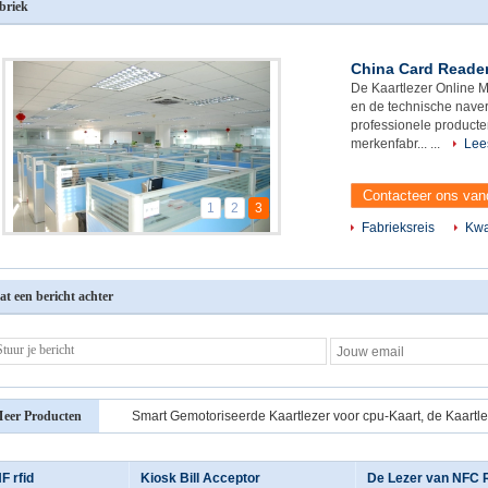
briek
China Card Reader
De Kaartlezer Online M
en de technische naver
professionele producte
merkenfabr... ...
Lee
Contacteer ons va
1
2
3
Fabrieksreis
Kwa
at een bericht achter
eer Producten
Smart Gemotoriseerde Kaartlezer voor cpu-Kaart, de Kaartl
F rfid
Kiosk Bill Acceptor
De Lezer van NFC 