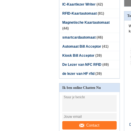
IC-Kaartlezer Writer
(42)
RFID-Kaartautomaat
(81)
To
Magnetische Kaartautomaat
W
(44)
k
smartcardautomaat
(46)
Automaat Bill Acceptor
(41)
Kiosk Bill Acceptor
(39)
De Lezer van NFC RFID
(49)
de lezer van HF rfid
(39)
Ik ben online Chatten Nu
D
Contact