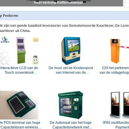
EM4102 RFID-Kaartlezer
p Producten
e zijn van goede kwaliteit leverancier van Gemotoriseerde Kaartlezer, De Leze
aartlezer uit China.
Interactieve LCD van de
De muur zet de Kioskenpost
220 het parkeren
Touch screenkiosk
van Internet van de
van de voltagehog
Adverterende Speler met
Creditcardbetaling met A4-
met geleide vert
Muntstuk/Contant
Groottedocument
lange afstand
geldacceptor
Thermische Printer op
e POS-terminal van hoge
De Automaat van het hoge
IP65 multifunctio
Capaciteitsram wireless
Capaciteitsnetwerk met
Paymen