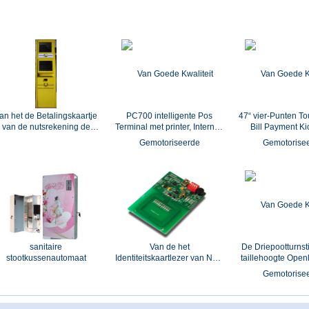
tandard met de Kaartlezer
Muntstukacceptor,
Kiosk/OpenluchtAu
van Magcard NFC RFID
Bankbiljetacceptor en
Creditcardlezer
an het de Betalingskaartje
PC700 intelligente Pos
47“ vier-Punten T
van de nutsrekening de
Terminal met printer, Internet,
Bill Payment Ki
Verkoopkiosk met
Kaartlezer, NFC, WiFi, BT
IRL/de Kiosk van 
agnetische Kaartlezer en
serviceinfor
Printer
sanitaire
Van de het
De Driepootturnst
stootkussenautomaat
Identiteitskaartlezer van NXP
taillehoogte Open
RC522 RC523 HF RFID de
met Intelligente 
Module JMY609