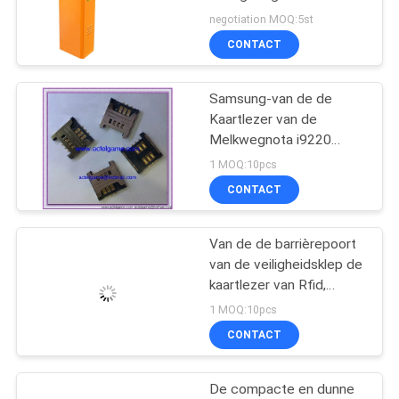
met geleide vertoning en
negotiation MOQ:5st
lange afstandlezer
CONTACT
64
Samsung-van de de
ATM-Kaartlezer
Kaartlezer van de
Melkwegnota i9220
N7000 Sim de
1 MOQ:10pcs
reparatiedelen van
CONTACT
Samsung
Van de de barrièrepoort
49
van de veiligheidsklep de
De Lezer van de
kaartlezer van Rfid,
automatische
1 MOQ:10pcs
kioskkaart
klepbarrière
CONTACT
De compacte en dunne