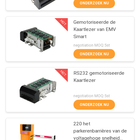
CONTACTEER
ONDERZOEK NU
ONS
HOT
Gemotoriseerde de
86
Kaartlezer van EMV
VERZOEK
Smart
OM
rfid kaartlezer
negotiation MOQ:5st
EEN
ONDERZOEK NU
CITAAT
HOT
RS232 gemotoriseerde
Kaartlezer
36
negotiation MOQ:5st
De Lezer van de
ONDERZOEK NU
tussenvoegsel
220 het
Magnetische Kaart
parkerenbarrières van de
voltagehoge snelheid