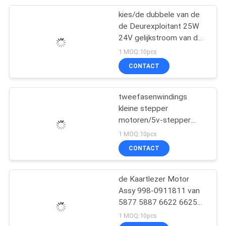
kies/de dubbele van de
81
de Deurexploitant 25W
24V gelijkstroom van de
RFID-Kaartautomaat
blad Automatische
1 MOQ:10pcs
Schommeling Brushless
CONTACT
Motor uit
tweefasenwindings
kleine stepper
motoren/5v-stepper
44
motor voor kaartlezer
1 MOQ:10pcs
Magnetische
CONTACT
Kaartautomaat
de Kaartlezer Motor
Assy 998-0911811 van
5877 5887 6622 6625
6632 6634 3Q8 Sankyo
1 MOQ:10pcs