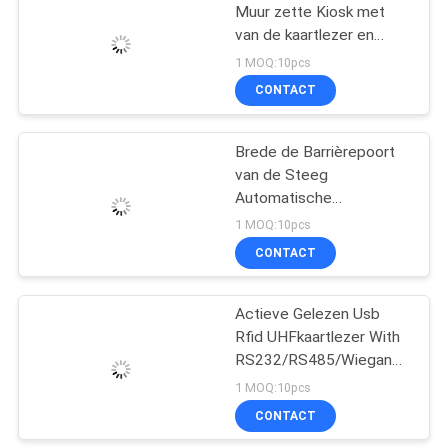
Muur zette Kiosk met
van de kaartlezer en
38
printer functie voor
1 MOQ:10pcs
banken/winkelcomplex
CONTACT
Hybride Kaartlezer
op. V633
Brede de Barrièrepoort
van de Steeg
Automatische
Schommeling met
1 MOQ:10pcs
mifare-1 Kaartlezers en
CONTACT
42
Software
Actieve Gelezen Usb
IC-Kaartlezer Writer
Rfid UHFkaartlezer With
RS232/RS485/Wiegand
Interface
1 MOQ:10pcs
CONTACT