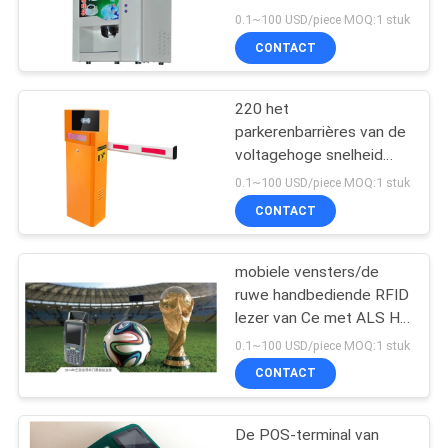
0.1~100 USD/piece MOQ:1 stuk
CONTACT
65
220 het
ATM-Kaartlezer
parkerenbarrières van de
voltagehoge snelheid
met geleide vertoning en
0.1~100 USD/piece MOQ:1 stuk
lange afstandlezer
CONTACT
mobiele vensters/de
52
ruwe handbediende RFID
De Lezer van de
lezer van Ce met ALS HF
facultatief UHFnfc
0.1~100 USD/piece MOQ:1 stuk
kioskkaart
CONTACT
De POS-terminal van