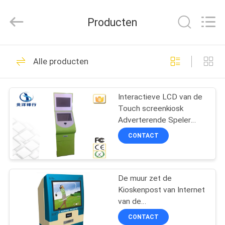
Card
Reader
Online
Producten
Market.
All
Rights
Reserved.
HUIS
59
Alle producten
Gemotoriseerde
PRODUCTEN
Kaartlezer
Interactieve LCD van de
Touch screenkiosk
ONGEVEER
Adverterende Speler
ONS
met Muntstuk/Contant
CONTACT
geldacceptor
43
FABRIEKSREIS
De Lezer van de
De muur zet de
Kioskenpost van Internet
KWALITEITSCONTROLE
onderdompelingskaart
van de
Creditcardbetaling met
CONTACT
A4-Groottedocument