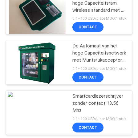
hoge Capaciteitsram
wireless standard met de
38
Kaartlezer van Magcard
0.1~100 USD/piece MOQ:1 stuk
NFC RFID
CONTACT
Hybride Kaartlezer
De Automaat van het
hoge Capaciteitsnetwerk
met Muntstukacceptor,
Bankbiljetacceptor en
0.1~100 USD/piece MOQ:1 stuk
Creditcardlezer
CONTACT
42
Smartcardlezerschrijver
IC-Kaartlezer Writer
zonder contact 13,56
Mhz
0.1~100 USD/piece MOQ:1 stuk
CONTACT