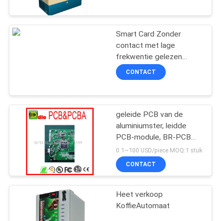
CONTACTEER
Thermische Printer op
ONS
Smart Card Zonder
90
contact met lage
VERZOEK
frekwentie gelezen
OM
modulesteun EM4200
rfid kaartlezer
CONTACT
EM4100 TK4100 UART
EEN
CITAAT
geleide PCB van de
aluminiumster, leidde
SITEMAP
PCB-module, BR-PCB
40
van de kaartlezer
0.1~100 USD/piece MOQ:1 stuk
PRIVACY
De Lezer van de
CONTACT
POLICY
tussenvoegsel
Heet verkoop
Magnetische Kaart
KoffieAutomaat