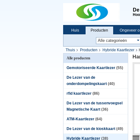
De
Hoog
Huis
Producten
Ongeveer o
Thuis
Producten
Hybride Kaartlezer
Ha
Alle producten
Gemotoriseerde Kaartlezer
(55)
De Lezer van de
onderdompelingskaart
(40)
rfid kaartlezer
(86)
De Lezer van de tussenvoegsel
Magnetische Kaart
(36)
ATM-Kaartlezer
(64)
De Lezer van de kioskkaart
(49)
Hybride Kaartlezer
(38)