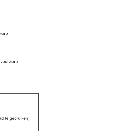
rwerp
s voorwerp
d te gebruiken)