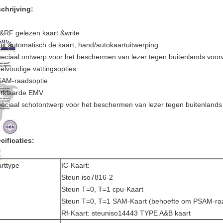
chrijving:
C&RF gelezen kaart &write
luit automatisch de kaart, hand/autokaartuitwerping
peciaal ontwerp voor het beschermen van lezer tegen buitenlands voo
eelvoudige vattingsopties
SAM-raadsoptie
erklaarde EMV
peciaal schotontwerp voor het beschermen van lezer tegen buitenland
cificaties:
rttype
IC-Kaart:
Steun iso7816-2
Steun T=0, T=1 cpu-Kaart
Steun T=0, T=1 SAM-Kaart (behoefte om PSAM-raa
Rf-Kaart: steuniso14443 TYPE A&B kaart