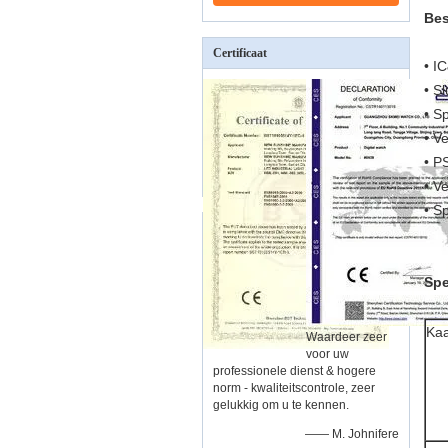
Bes
Certificaat
• I
• S
• S
• V
• P
• V
• S
Spe
Kaa
Waardeer zeer
voor uw
professionele dienst & hogere
norm - kwaliteitscontrole, zeer
gelukkig om u te kennen.
—— M. Johnifere