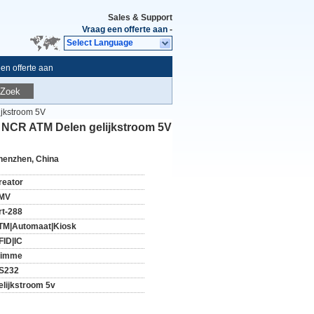
Sales & Support
Vraag een offerte aan
-
Select Language
en offerte aan
Zoek
ijkstroom 5V
, NCR ATM Delen gelijkstroom 5V
henzhen, China
reator
MV
rt-288
TM|Automaat|Kiosk
FID|IC
limme
S232
elijkstroom 5v