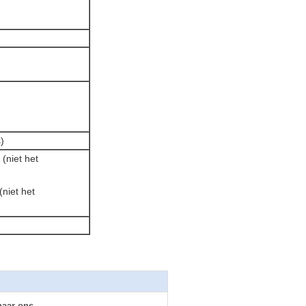
m
)
(niet het
niet het
naar ons