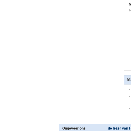
M
T
Me
Ongeveer ons
de lezer van H