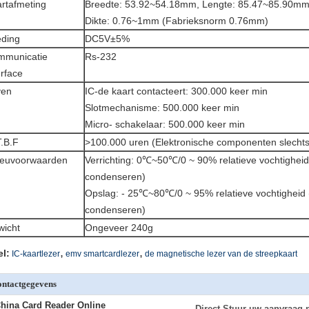
rtafmeting
Breedte: 53.92~54.18mm, Lengte: 85.47~85.90m
Dikte: 0.76~1mm (Fabrieksnorm 0.76mm)
ding
DC5V±5%
mmunicatie
Rs-232
erface
ven
IC-de kaart contacteert: 300.000 keer min
Slotmechanisme: 500.000 keer min
Micro- schakelaar: 500.000 keer min
.B.F
>
100.000 uren (Elektronische componenten slechts
ieuvoorwaarden
Verrichting: 0℃~50℃/0 ~ 90% relatieve vochtigheid 
condenseren)
Opslag: - 25℃~80℃/0 ~ 95% relatieve vochtigheid (
condenseren)
icht
Ongeveer 240g
,
,
el:
IC-kaartlezer
emv smartcardlezer
de magnetische lezer van de streepkaart
ntactgegevens
hina Card Reader Online
Direct Stuur uw aanvraag 