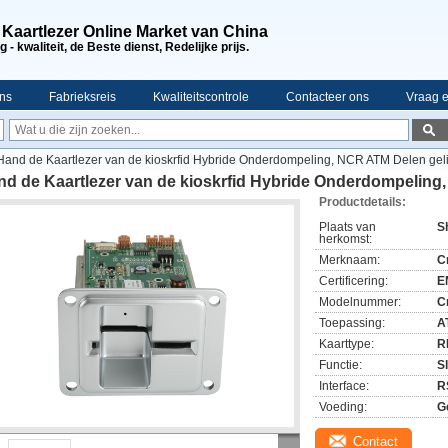
 Kaartlezer Online Market van China
 - kwaliteit, de Beste dienst, Redelijke prijs.
ns
Fabrieksreis
Kwaliteitscontrole
Contacteer ons
Vraag e
Hand de Kaartlezer van de kioskrfid Hybride Onderdompeling, NCR ATM Delen gel
nd de Kaartlezer van de kioskrfid Hybride Onderdompeling
Productdetails:
Plaats van
S
herkomst:
Merknaam:
C
Certificering:
E
Modelnummer:
C
Toepassing:
A
Kaarttype:
R
Functie:
S
Interface:
R
Voeding:
G
Contact