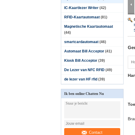
IC-Kaartlezer Writer
(42)
RFID-Kaartautomaat
(81)
Magnetische Kaartautomaat
(44)
smartcardautomaat
(46)
Ged
Automaat Bill Acceptor
(41)
Kiosk Bill Acceptor
(39)
Ho
De Lezer van NFC RFID
(49)
Han
de lezer van HF rfid
(39)
Ik ben online Chatten Nu
Toe
Bra
Contact