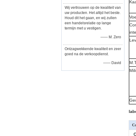
Kaa
Wij vertrouwen op de kwaliteit van
uw producten. Het altijd het beste.
Voe
Houd dit het gaan, en wij zullen
een handelsrelatie op lange
Co
termijn met u vestigen.
int
—— M. Zero
Le
Ontzagwekkende kwaliteit en zeer
goed na de verkoopdienst.
M.T
—— David
Mil
Gew
lab
Co
C