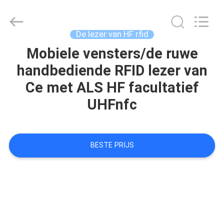
Kaartlezer
Leverancier.
Copyright
©
2022
De lezer van HF rfid
-
2025
China
Mobiele vensters/de ruwe
HUIS
Card
Reader
handbediende RFID lezer van
Online
Market.
All
PRODUCTEN
Ce met ALS HF facultatief
Rights
Reserved.
UHFnfc
ONGEVEER
ONS
BESTE PRIJS
FABRIEKSREIS
KWALITEITSCONTROLE