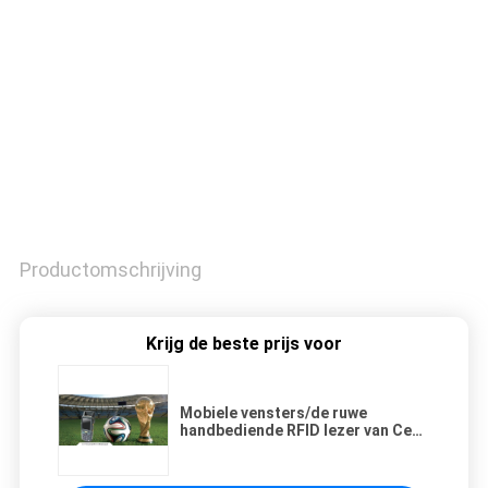
CONTACTEER
ONS
VERZOEK
OM
EEN
CITAAT
Productomschrijving
SITEMAP
Krijg de beste prijs voor
PRIVACY
POLICY
Mobiele vensters/de ruwe
handbediende RFID lezer van Ce
met ALS HF facultatief UHFnfc