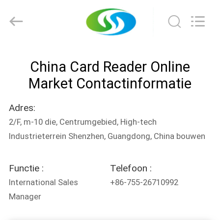
Kaartlezer
Leverancier.
Copyright
©
2022
motorizedcardreader.com.
All
Rights
HUIS
Reserved.
China Card Reader Online
PRODUCTEN
Market Contactinformatie
Adres:
ONGEVEER
2/F, m-10 die, Centrumgebied, High-tech
ONS
Industrieterrein Shenzhen, Guangdong, China bouwen
FABRIEKSREIS
Functie :
Telefoon :
International Sales
+86-755-26710992
KWALITEITSCONTROLE
Manager