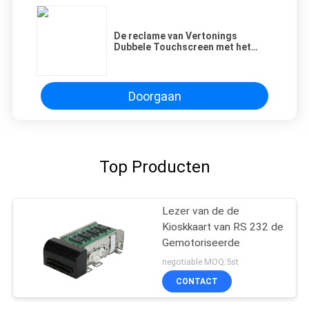
De reclame van Vertonings
Dubbele Touchscreen met het
Menselijke Apparaat van de
Gezichtserkenning en
Betaalpaslezer
Doorgaan
Top Producten
Lezer van de de
Kioskkaart van RS 232 de
Gemotoriseerde
negotiable MOQ:5st
CONTACT