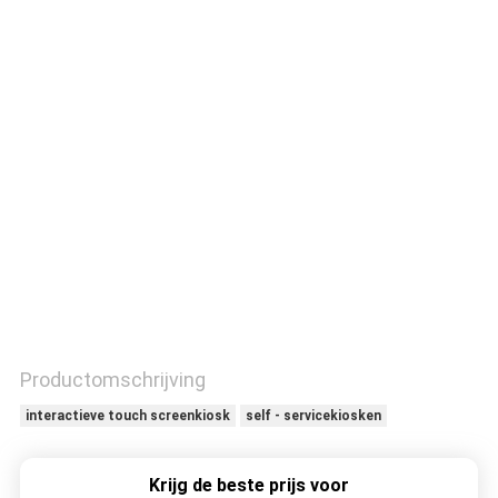
CONTACTEER
ONS
VERZOEK
OM
EEN
CITAAT
Productomschrijving
interactieve touch screenkiosk
self - servicekiosken
Krijg de beste prijs voor