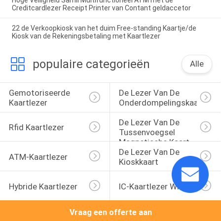
Hoge Veiligheid Samll Multifunctioneel ATM met de
Creditcardlezer Receipt Printer van Contant geldaccetor
22 de Verkoopkiosk van het duim Free-standing Kaartje/de
Kiosk van de Rekeningsbetaling met Kaartlezer
populaire categorieën
Alle
Gemotoriseerde 
De Lezer Van De 
Kaartlezer
Onderdompelingskaart
De Lezer Van De 
Rfid Kaartlezer
Tussenvoegsel 
Magnetische Kaart
De Lezer Van De 
ATM-Kaartlezer
Kioskkaart
Hybride Kaartlezer
IC-Kaartlezer Writer
Vraag een offerte aan