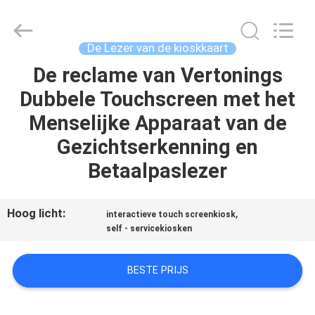
Kaartlezer
Leverancier.
Copyright
©
2022
De Lezer van de kioskkaart
-
2025
motorizedcardreader.com.
De reclame van Vertonings
HUIS
All
Rights
Dubbele Touchscreen met het
Reserved.
PRODUCTEN
Menselijke Apparaat van de
Gezichtserkenning en
ONGEVEER
Betaalpaslezer
ONS
Hoog licht:
,
interactieve touch screenkiosk
FABRIEKSREIS
self - servicekiosken
BESTE PRIJS
KWALITEITSCONTROLE