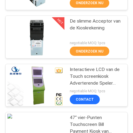
CONTACTEER
ONDERZOEK NU
ONS
HOT
De slimme Acceptor van
90
de Kioskrekening
VERZOEK
OM
rfid kaartlezer
negotiable MOQ:1pcs
EEN
ONDERZOEK NU
CITAAT
Interactieve LCD van de
Touch screenkiosk
SITEMAP
Adverterende Speler
40
met Muntstuk/Contant
negotiable MOQ:1pcs
geldacceptor
PRIVACY
De Lezer van de
CONTACT
POLICY
tussenvoegsel
47“ vier-Punten
Magnetische Kaart
Touchscreen Bill
Payment Kiosk van