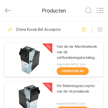
Card
Reader
Online
Producten
Market.
All
Rights
Reserved.
HUIS
59
China Kiosk Bill Acceptor
Gemotoriseerde
PRODUCTEN
Kaartlezer
HOT
Van de de Machinekiosk
van de
ONGEVEER
zelfbedieningsbetaling
ONS
de Rekeningsacceptor
negotiable MOQ:1pcs
ONDERZOEK NU
43
FABRIEKSREIS
De Lezer van de
HOT
De Rekeningsacceptor
van de Hryvniakiosk
KWALITEITSCONTROLE
onderdompelingskaart
negotiable MOQ:1pcs