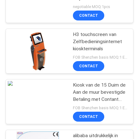
IRL/de Kiosk van de Self
negotiable MOQ:1pcs
- serviceinformatie
CONTACT
65
H3 touchscreen van
ATM-Kaartlezer
Zelfbedieningsinternet
kioskterminals
FOB Shenzhen basis MOQ:1 EENHEID
CONTACT
Kiosk van de 15 Duim de
52
Aan de muur bevestigde
De Lezer van de
Betaling met Contant
geldrecycleermachine en
FOB Shenzhen basis MOQ:1 EENHEID
kioskkaart
Muntstukrecycleermachine,
CONTACT
Ontvangstbewijsprinter
alibaba uitdrukkelijk in