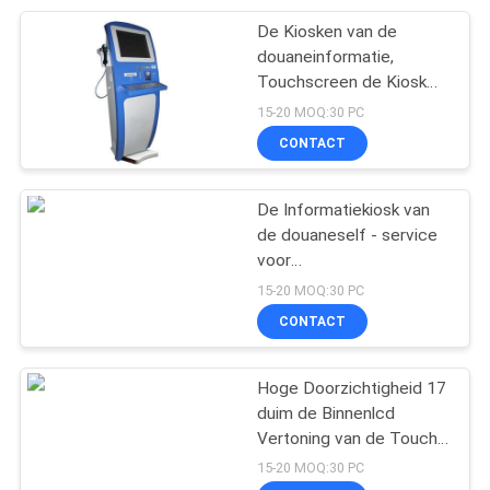
De Kiosken van de
84
douaneinformatie,
Touchscreen de Kiosk
RFID-Kaartautomaat
van de Rekeningsbetaling
15-20 MOQ:30 PC
voor Benzinestation
CONTACT
De Informatiekiosk van
de douaneself - service
voor
47
Gehandicapte/Gevangene
15-20 MOQ:30 PC
Magnetische
met Toetsenbord
CONTACT
Kaartautomaat
Hoge Doorzichtigheid 17
duim de Binnenlcd
Vertoning van de Touch
screenkiosk, Hunt
15-20 MOQ:30 PC
Key/Grote Muurmacht