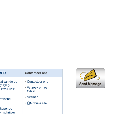
RFID
Contacteer ons
at van de de
Contacteer ons
C RFID
Verzoek om een
CR122U USB
Citaat
Sitemap
ermische
Mobiele site
rkopende
en schrijver