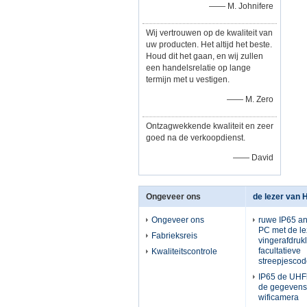
—— M. Johnifere
Wij vertrouwen op de kwaliteit van
uw producten. Het altijd het beste.
Houd dit het gaan, en wij zullen
een handelsrelatie op lange
termijn met u vestigen.
—— M. Zero
Ontzagwekkende kwaliteit en zeer
goed na de verkoopdienst.
—— David
Ongeveer ons
de lezer van H
Ongeveer ons
ruwe IP65 an
PC met de le
Fabrieksreis
vingerafdruk
facultatieve
Kwaliteitscontrole
streepjesco
IP65 de UHFh
de gegevens
wificamera