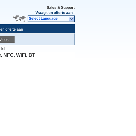
Sales & Support
Vraag een offerte aan
-
Select Language
en offerte aan
Zoek
, BT
r, NFC, WiFi, BT