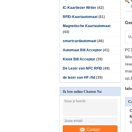
IC-Kaartlezer Writer
(42)
RFID-Kaartautomaat
(81)
Ged
Magnetische Kaartautomaat
(44)
Ma
smartcardautomaat
(46)
PC7
Automaat Bill Acceptor
(41)
Win
Kiosk Bill Acceptor
(39)
rea
De Lezer van NFC RFID
(49)
man
de lezer van HF rfid
(39)
up,
lab
Ik ben online Chatten Nu
Co
C
M
T
Contact