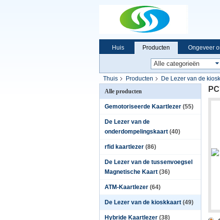
Huis
Producten
Ongeveer o
Thuis
Producten
De Lezer van de kiosk
PC7
Alle producten
Gemotoriseerde Kaartlezer
(55)
De Lezer van de
onderdompelingskaart
(40)
rfid kaartlezer
(86)
De Lezer van de tussenvoegsel
Magnetische Kaart
(36)
ATM-Kaartlezer
(64)
De Lezer van de kioskkaart
(49)
Hybride Kaartlezer
(38)