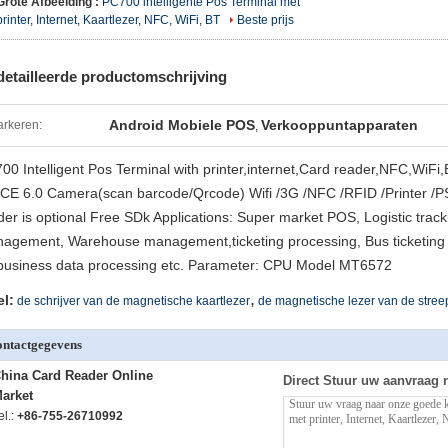
Grote Afbeelding :
PC700 intelligente Pos Terminal met
printer, Internet, Kaartlezer, NFC, WiFi, BT
Beste prijs
etailleerde productomschrijving
Android Mobiele POS
Verkooppuntapparaten
rkeren:
,
00 Intelligent Pos Terminal with printer,internet,Card reader,NFC,WiFi
CE 6.0 Camera(scan barcode/Qrcode) Wifi /3G /NFC /RFID /Printer /
der is optional Free SDk Applications: Super market POS, Logistic tra
agement, Warehouse management,ticketing processing, Bus ticketing 
business data processing etc. Parameter: CPU Model MT6572
,
el:
de schrijver van de magnetische kaartlezer
de magnetische lezer van de stree
ntactgegevens
hina Card Reader Online
Direct Stuur uw aanvraag 
arket
el.:
+86-755-26710992