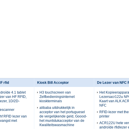
F rfid
Kiosk Bill Acceptor
De Lezer van NFC 
droïde 4.1 tablet
H3 touchscreen van
Het Kopieerappara
zer van HF RFID,
Zelfbedieningsinternet
Lezersacr122u NF
lezer, 1D/2D-
kioskterminals
Kaart van ALK A
NFC
alibaba uitdrukkelijk in
descanner
acceptor van het portuguesel
RFID-lezer met th
f RFID lezer van
de vergelijkende geld, Goood-
printer
vangst met
het muntstukacceptor van de
ACR122U hete ve
Kwaliteitswasmachine
androïde rfidlezer 