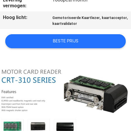
CONTACTEER
vermogen:
ONS
Hoog licht:
,
,
Gemotoriseerde Kaartlezer
kaartacceptor
kaartvalidator
VERZOEK
OM
BESTE PRIJS
EEN
CITAAT
SITEMAP
PRIVACY
POLICY