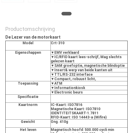
Productomschrijving
De Lezer van de motorkaart
Model
Crt-310
Eigenschappen
▼EMV verklaard
▼IC/RFID kaart lees-schrijf, Mag slechts
gelezen kaart
▼SAM groefoptie, magnetische blindoptie
▼Insert& werp van beide kanten uit
▼TTL/RS-232 interface
▼Compact, robuust licht,
Toepassing
▼ATM
▼Informationkiosk
▼Electronic beurs
Specificatie
Kaartnorm
IC-Kaart: ISO7816
Magnetische Kaart: ISO7810
IDENTITEITSKAART-1.7811
RFID-Kaart: ISO 14443-a (Mifire)
Gewicht
Ong. 410g
Het leven
Magnetisch hoofd: 500.000 cycli min