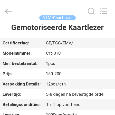
Card
Reader
Online
Market.
All
ATM-Kaartlezer
Rights
Reserved.
Gemotoriseerde Kaartlezer
HUIS
PRODUCTEN
Certificering:
CE/FCC/EMV/
Modelnummer:
Crt-310
ONGEVEER
Min. bestelaantal:
1pcs
ONS
Prijs:
150-200
FABRIEKSREIS
Verpakking Details:
12pcs/ctn
Levertijd:
5-8 dagen na bevestigde orde
KWALITEITSCONTROLE
Betalingscondities:
T / T op voorhand
Levering
1000pcs/month