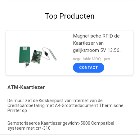
Top Producten
Magnetische RFID de
Kaartlezer van
gelijkstroom 5V 13.56
Mhz voor Bank, Slimme
negotiable MOQ:1pcs
rf-Kaartlezer
CONTACT
ATM-Kaartlezer
De muur zet de Kioskenpost van Internet van de
Creditcardbetaling met A4-Groottedocument Thermische
Printer op
Gemotoriseerde Kaartlezer gewicht-5000 Compatibel
systeem met crt-310