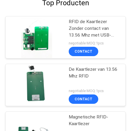
Top Producten
RFID de Kaartlezer
Zonder contact van
13.56 Mhz met USB-
Interface, IC-Kaartlezer
negotiable MOQ:1pcs
CONTACT
De Kaartlezer van 13.56
Mhz RFID
negotiable MOQ:1pcs
CONTACT
Magnetische RFID-
Kaartlezer