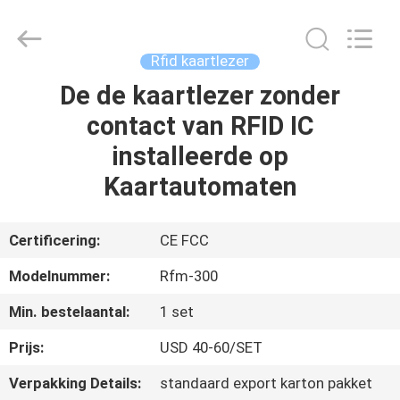
Card
Reader
Online
Market.
All
Rfid kaartlezer
Rights
Reserved.
De de kaartlezer zonder
HUIS
contact van RFID IC
PRODUCTEN
installeerde op
Kaartautomaten
ONGEVEER
ONS
Certificering:
CE FCC
Modelnummer:
Rfm-300
FABRIEKSREIS
Min. bestelaantal:
1 set
KWALITEITSCONTROLE
Prijs:
USD 40-60/SET
Verpakking Details:
standaard export karton pakket