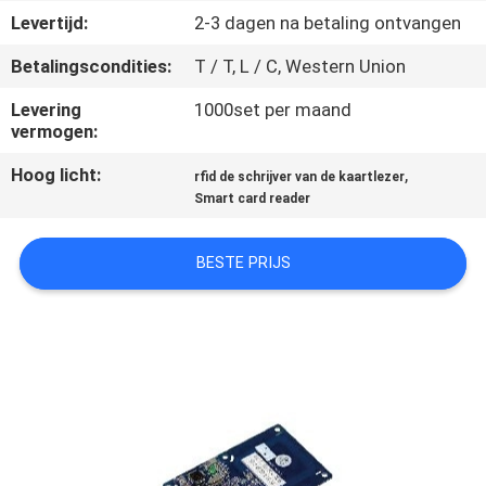
CONTACTEER
Levertijd:
2-3 dagen na betaling ontvangen
ONS
Betalingscondities:
T / T, L / C, Western Union
Levering
1000set per maand
VERZOEK
vermogen:
OM
Hoog licht:
,
rfid de schrijver van de kaartlezer
EEN
Smart card reader
CITAAT
BESTE PRIJS
SITEMAP
PRIVACY
POLICY