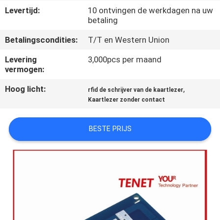
CONTACTEER
Levertijd:
10 ontvingen de werkdagen na uw
ONS
betaling
Betalingscondities:
T/T en Western Union
VERZOEK
Levering
3,000pcs per maand
OM
vermogen:
EEN
Hoog licht:
,
rfid de schrijver van de kaartlezer
CITAAT
Kaartlezer zonder contact
BESTE PRIJS
SITEMAP
PRIVACY
POLICY