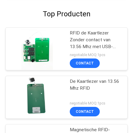
Top Producten
RFID de Kaartlezer
Zonder contact van
13.56 Mhz met USB-
Interface, IC-Kaartlezer
negotiable MOQ:1pcs
CONTACT
De Kaartlezer van 13.56
Mhz RFID
negotiable MOQ:1pcs
CONTACT
Magnetische RFID-