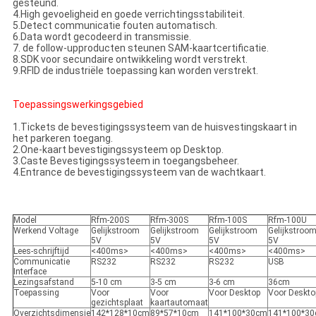
gesteund.
4.High gevoeligheid en goede verrichtingsstabiliteit.
5.Detect communicatie fouten automatisch.
6.Data wordt gecodeerd in transmissie.
7. de follow-upproducten steunen SAM-kaartcertificatie.
8.SDK voor secundaire ontwikkeling wordt verstrekt.
9.RFID de industriële toepassing kan worden verstrekt.
Toepassingswerkingsgebied
1.Tickets de bevestigingssysteem van de huisvestingskaart in
het parkeren toegang.
2.One-kaart bevestigingssysteem op Desktop.
3.Caste Bevestigingssysteem in toegangsbeheer.
4.Entrance de bevestigingssysteem van de wachtkaart.
Model
Rfm-200S
Rfm-300S
Rfm-100S
Rfm-100U
Werkend Voltage
Gelijkstroom
Gelijkstroom
Gelijkstroom
Gelijkstroo
5V
5V
5V
5V
Lees-schrijftijd
<400ms>
<400ms>
<400ms>
<400ms>
Communicatie
RS232
RS232
RS232
USB
Interface
Lezingsafstand
5-10 cm
3-5 cm
3-6 cm
36cm
Toepassing
Voor
Voor
Voor Desktop
Voor Deskto
gezichtsplaat
kaartautomaat
Overzichtsdimensie
142*128*10cm
89*57*10cm
141*100*30cm
141*100*3