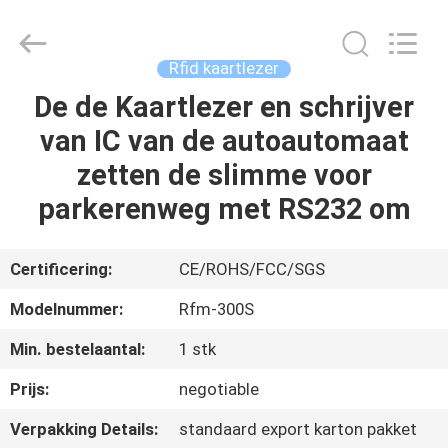
Card
Reader
Online
Market.
All
Rfid kaartlezer
Rights
Reserved.
De de Kaartlezer en schrijver
HUIS
van IC van de autoautomaat
PRODUCTEN
zetten de slimme voor
parkerenweg met RS232 om
ONGEVEER
ONS
Certificering:
CE/ROHS/FCC/SGS
Modelnummer:
Rfm-300S
FABRIEKSREIS
Min. bestelaantal:
1 stk
KWALITEITSCONTROLE
Prijs:
negotiable
Verpakking Details:
standaard export karton pakket