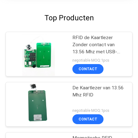
Top Producten
RFID de Kaartlezer
Zonder contact van
13.56 Mhz met USB-
Interface, IC-Kaartlezer
negotiable MOQ:1pcs
CONTACT
De Kaartlezer van 13.56
Mhz RFID
negotiable MOQ:1pcs
CONTACT
Magnetische RFID-