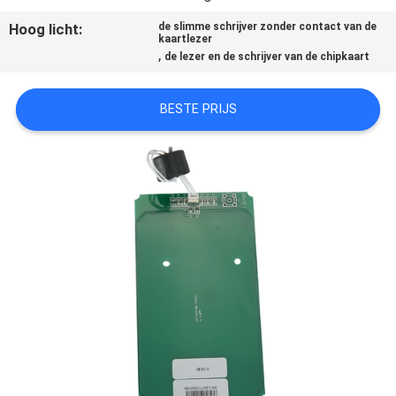
CONTACTEER
Hoog licht:
de slimme schrijver zonder contact van de
ONS
kaartlezer
,
de lezer en de schrijver van de chipkaart
VERZOEK
BESTE PRIJS
OM
EEN
CITAAT
SITEMAP
PRIVACY
POLICY