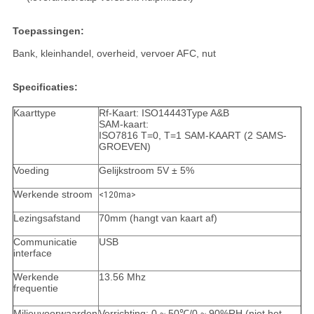
Toepassingen:
Bank, kleinhandel, overheid, vervoer AFC, nut
Specificaties:
Kaarttype
Rf-Kaart: ISO14443Type A&B
SAM-kaart:
ISO7816 T=0, T=1 SAM-KAART (2 SAMS-
GROEVEN)
Voeding
Gelijkstroom 5V ± 5%
Werkende stroom
<120ma>
Lezingsafstand
70mm (hangt van kaart af)
Communicatie
USB
interface
Werkende
13.56 Mhz
frequentie
Milieuvoorwaarden
Verrichting: 0 ~ 50℃/0 ~ 90%RH (niet het