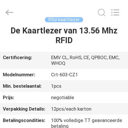
Card
Reader
Online
Market.
All
Rfid kaartlezer
Rights
Reserved.
De Kaartlezer van 13.56 Mhz
HUIS
RFID
PRODUCTEN
Certificering:
EMV CL, RoHS, CE, QPBOC, EMC,
WHOQ
ONGEVEER
ONS
Modelnummer:
Crt-603-CZ1
Min. bestelaantal:
1pcs
FABRIEKSREIS
Prijs:
negotiable
Verpakking Details:
12pcs/each karton
KWALITEITSCONTROLE
Betalingscondities:
100% volledige TT geavanceerde
betaling