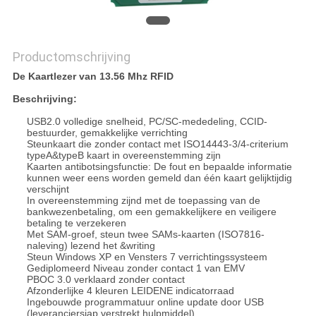
Productomschrijving
De Kaartlezer van 13.56 Mhz RFID
Beschrijving:
USB2.0 volledige snelheid, PC/SC-mededeling, CCID-
bestuurder, gemakkelijke verrichting
Steunkaart die zonder contact met ISO14443-3/4-criterium
typeA&typeB kaart in overeenstemming zijn
Kaarten antibotsingsfunctie: De fout en bepaalde informatie
kunnen weer eens worden gemeld dan één kaart gelijktijdig
verschijnt
In overeenstemming zijnd met de toepassing van de
bankwezenbetaling, om een gemakkelijkere en veiligere
betaling te verzekeren
Met SAM-groef, steun twee SAMs-kaarten (ISO7816-
naleving) lezend het &writing
Steun Windows XP en Vensters 7 verrichtingssysteem
Gediplomeerd Niveau zonder contact 1 van EMV
PBOC 3.0 verklaard zonder contact
Afzonderlijke 4 kleuren LEIDENE indicatorraad
Ingebouwde programmatuur online update door USB
(leveranciersiap verstrekt hulpmiddel)