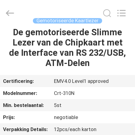
Card
Reader
Online
Market.
All
Gemotoriseerde Kaartlezer
Rights
Reserved.
De gemotoriseerde Slimme
HUIS
Lezer van de Chipkaart met
PRODUCTEN
de Interface van RS 232/USB,
ATM-Delen
ONGEVEER
ONS
Certificering:
EMV4.0 Level1 approved
Modelnummer:
Crt-310N
FABRIEKSREIS
Min. bestelaantal:
5st
KWALITEITSCONTROLE
Prijs:
negotiable
Verpakking Details:
12pcs/each karton