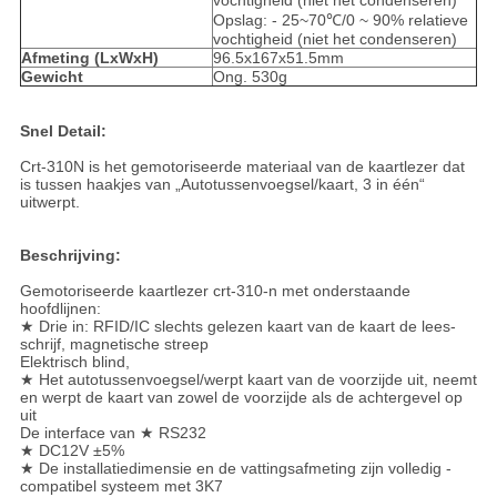
vochtigheid (niet het condenseren)
Opslag: - 25~70℃/0 ~ 90% relatieve
vochtigheid (niet het condenseren)
Afmeting (LxWxH)
96.5x167x51.5mm
Gewicht
Ong. 530g
Snel Detail:
Crt-310N is het gemotoriseerde materiaal van de kaartlezer dat
is tussen haakjes van „Autotussenvoegsel/kaart, 3 in één“
uitwerpt.
Beschrijving:
Gemotoriseerde kaartlezer crt-310-n met onderstaande
hoofdlijnen:
★ Drie in: RFID/IC slechts gelezen kaart van de kaart de lees-
schrijf, magnetische streep
Elektrisch blind,
★ Het autotussenvoegsel/werpt kaart van de voorzijde uit, neemt
en werpt de kaart van zowel de voorzijde als de achtergevel op
uit
De interface van ★ RS232
★ DC12V ±5%
★ De installatiedimensie en de vattingsafmeting zijn volledig -
compatibel systeem met 3K7