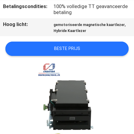
CONTACTEER
Betalingscondities:
100% volledige TT geavanceerde
ONS
betaling
Hoog licht:
,
gemotoriseerde magnetische kaartlezer
VERZOEK
Hybride Kaartlezer
OM
BESTE PRIJS
EEN
CITAAT
SITEMAP
PRIVACY
POLICY