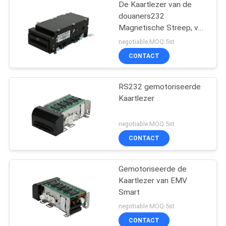
De Kaartlezer van de
douaners232
Magnetische Streep, van
de de Kaartlezer van de
negotiable MOQ:5st
Betalingskiosk de
CONTACT
Schrijver ISO7811
RS232 gemotoriseerde
Kaartlezer
negotiable MOQ:5st
CONTACT
Gemotoriseerde de
Kaartlezer van EMV
Smart
negotiable MOQ:5st
CONTACT