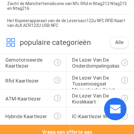
Zacht de Manchettensilicone van Nfc Rfid in Ntag213 Ntag215
en Ntag216
Het Kopieerapparaat van de de Lezersacr122u NFC RFID Kaart
van ALK ACR122U USB NFC
populaire categorieën
Alle
Gemotoriseerde 
De Lezer Van De 
Kaartlezer
Onderdompelingskaart
De Lezer Van De 
Rfid Kaartlezer
Tussenvoegsel 
Magnetische Kaart
De Lezer Van De 
ATM-Kaartlezer
Kioskkaart
Hybride Kaartlezer
IC-Kaartlezer Writer
Vraag een offerte aan