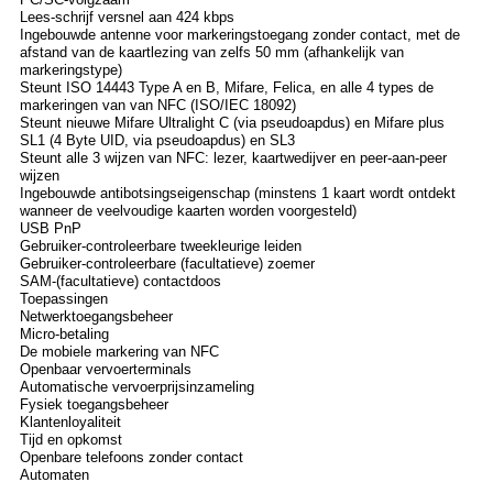
Lees-schrijf versnel aan 424 kbps
Ingebouwde antenne voor markeringstoegang zonder contact, met de
afstand van de kaartlezing van zelfs 50 mm (afhankelijk van
markeringstype)
Steunt ISO 14443 Type A en B, Mifare, Felica, en alle 4 types de
markeringen van van NFC (ISO/IEC 18092)
Steunt nieuwe Mifare Ultralight C (via pseudoapdus) en Mifare plus
SL1 (4 Byte UID, via pseudoapdus) en SL3
Steunt alle 3 wijzen van NFC: lezer, kaartwedijver en peer-aan-peer
wijzen
Ingebouwde antibotsingseigenschap (minstens 1 kaart wordt ontdekt
wanneer de veelvoudige kaarten worden voorgesteld)
USB PnP
Gebruiker-controleerbare tweekleurige leiden
Gebruiker-controleerbare (facultatieve) zoemer
SAM-(facultatieve) contactdoos
Toepassingen
Netwerktoegangsbeheer
Micro-betaling
De mobiele markering van NFC
Openbaar vervoerterminals
Automatische vervoerprijsinzameling
Fysiek toegangsbeheer
Klantenloyaliteit
Tijd en opkomst
Openbare telefoons zonder contact
Automaten