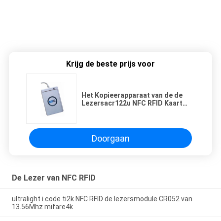
Krijg de beste prijs voor
Het Kopieerapparaat van de de
Lezersacr122u NFC RFID Kaart
van ALK ACR122U USB NFC
Doorgaan
De Lezer van NFC RFID
ultralight i.code ti2k NFC RFID de lezersmodule CR052 van
13.56Mhz mifare4k