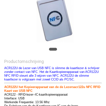
Productomschrijving
ACR122U de Lezer van USB NFC is slimme de kaartlezer & schrijver
zonder contact van NFC. Het de Kaartkopieerapparaat van ACR122U
NFC RFID steunt alle 3 wijzen van NFC. ACR122U de slimme
kaartlezer is volgzaam met zowel CCID als PC/SC.
ACR122U het Kopieerapparaat van de de Lezersacr122u NFC RFID
Kaart van USB NFC
ACR122 - RFID-lezer--IC-kaartkopieerapparaat
Interface: USB
Werkende Frequentie: 13.56 Mhz
De Schrijver van de de Kaartlezer van IC van de hoge