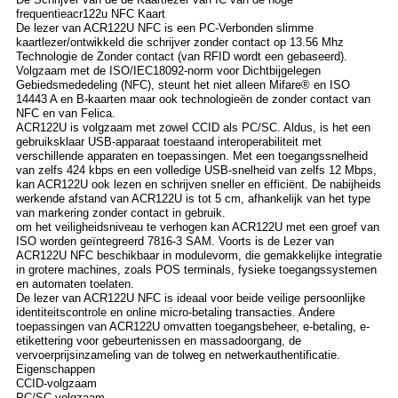
frequentieacr122u NFC Kaart
De lezer van ACR122U NFC is een PC-Verbonden slimme
kaartlezer/ontwikkeld die schrijver zonder contact op 13.56 Mhz
Technologie de Zonder contact (van RFID wordt een gebaseerd).
Volgzaam met de ISO/IEC18092-norm voor Dichtbijgelegen
Gebiedsmededeling (NFC), steunt het niet alleen Mifare® en ISO
14443 A en B-kaarten maar ook technologieën de zonder contact van
NFC en van Felica.
ACR122U is volgzaam met zowel CCID als PC/SC. Aldus, is het een
gebruiksklaar USB-apparaat toestaand interoperabiliteit met
verschillende apparaten en toepassingen. Met een toegangssnelheid
van zelfs 424 kbps en een volledige USB-snelheid van zelfs 12 Mbps,
kan ACR122U ook lezen en schrijven sneller en efficiënt. De nabijheids
werkende afstand van ACR122U is tot 5 cm, afhankelijk van het type
van markering zonder contact in gebruik.
om het veiligheidsniveau te verhogen kan ACR122U met een groef van
ISO worden geïntegreerd 7816-3 SAM. Voorts is de Lezer van
ACR122U NFC beschikbaar in modulevorm, die gemakkelijke integratie
in grotere machines, zoals POS terminals, fysieke toegangssystemen
en automaten toelaten.
De lezer van ACR122U NFC is ideaal voor beide veilige persoonlijke
identiteitscontrole en online micro-betaling transacties. Andere
toepassingen van ACR122U omvatten toegangsbeheer, e-betaling, e-
etikettering voor gebeurtenissen en massadoorgang, de
vervoerprijsinzameling van de tolweg en netwerkauthentificatie.
Eigenschappen
CCID-volgzaam
PC/SC-volgzaam