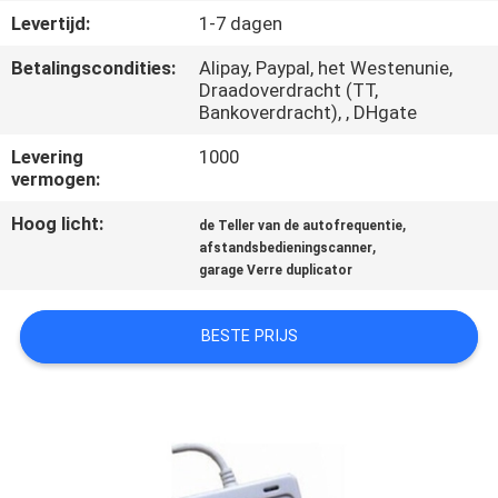
CONTACTEER
Levertijd:
1-7 dagen
ONS
Betalingscondities:
Alipay, Paypal, het Westenunie,
Draadoverdracht (TT,
Bankoverdracht), , DHgate
VERZOEK
OM
Levering
1000
vermogen:
EEN
Hoog licht:
,
CITAAT
de Teller van de autofrequentie
,
afstandsbedieningscanner
garage Verre duplicator
SITEMAP
BESTE PRIJS
PRIVACY
POLICY