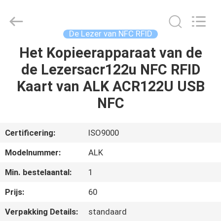
Card
Reader
Online
Market.
All
De Lezer van NFC RFID
Rights
Reserved.
Het Kopieerapparaat van de
HUIS
de Lezersacr122u NFC RFID
PRODUCTEN
Kaart van ALK ACR122U USB
NFC
ONGEVEER
ONS
Certificering:
ISO9000
Modelnummer:
ALK
FABRIEKSREIS
Min. bestelaantal:
1
KWALITEITSCONTROLE
Prijs:
60
Verpakking Details:
standaard