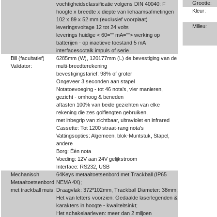
Grootte:
vochtigheidsclassificatie volgens DIN 40040: F
Kleur:
hoogte x breedte x diepte van lichaamsafmetingen
102 x 89 x 52 mm (exclusief voorplaat)
Milieu:
leveringsvoltage 12 tot 24 volts
leverings huidige < 60="" mA=""> werking op
batterijen - op inactieve toestand 5 mA
interfacescctalk impuls of serie
Bill (facultatief)
6285mm (W), 120177mm (L) de bevestiging van de
Validator:
multi-breedterekening
bevestigingstarief: 98% of groter
Ongeveer 3 seconden aan stapel
Notatoevoeging - tot 46 nota's, vier manieren,
gezicht - omhoog & beneden
aftasten 100% van beide gezichten van elke
rekening die zes golflengten gebruiken,
met inbegrip van zichtbaar, ultraviolet en infrared
Cassette: Tot 1200 straat-rang nota's
Vattingsopties: Algemeen, blok-Muntstuk, Stapel,
andere
Borg: Één nota
Voeding: 12V aan 24V gelijkstroom
Interface: RS232, USB
Mechanisch
64Keys metaaltoetsenbord met Trackball (IP65
Metaaltoetsenbord
NEMA 4X);
met trackball muis:
Draagvlak: 372*102mm, Trackball Diameter: 38mm;
Het van letters voorzien: Gedaalde laserlegenden &
karakters in hoogte - kwaliteitsinkt;
Het schakelaarleven: meer dan 2 miljoen