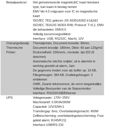
Betaalpaslezer:
Het gemotoriseerde magnetic&IC kaart leesbare
type, kan kaart in beslag nemen
EMV Ver.4.0 volgzaam voor IC en magnetische
kaart
ISO/IEC 7811 gelezen JIS X6301/6302 tr1&2&3
ISO/IEC 7816JIS X6303 R/W; Protocol: T=0,1; EMV
die behandelen: EMV4.0
Volledig tussenvoegselblind
Interface: USB, RS232C; Macht, 12V
Ontvangstbewijs
Themalprinter, Document breedte: 80mm,
Thermische
Document broodje: 180mm, Dikte: 60 aan 120g/m2
Printer:
Druksnelheid: 220mm/s, resolutie: dpi 203 (8
dots/mm)
Automatische slechts snijder; uit is alarm/to in
werking gesteld uit alarm, Jam
De gegevens treden voor als buffer op: 16 KB,
Flitsgeheugen: 384 KB, Grafiekgeheugen: 2
emblemen
OMR, Zwarte tekensensor, de verre toegankelijke
Volledige Bestuurder van de Statusmonitor
Interface: RS232/USB/Ethernet
UPS:
Voltagewaaier: 170V~255V
Machtstarief: 0.5KVA/260W
Capaciteit: 12V/32W×1
Transfergap: 6ms; Overbelastingsmacht: 450W
Zelfbescherming; overbelastingsbescherming; Fout
geleid alarm; RJ45/RJ11
Interface USB/RS-232