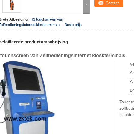
Contact
Grote Afbeelding :
H3 touchscreen van
Zelfbedieningsinternet kioskterminals
Beste prijs
etailleerde productomschrijving
touchscreen van Zelfbedieningsinternet kioskterminals
Ve
A
Af
Br
Touchs
zelfbed
kioskte