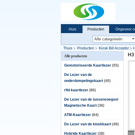
Huis
Producten
Ongeveer o
Thuis
Producten
Kiosk Bill Acceptor
H
H3 
Alle producten
Gemotoriseerde Kaartlezer
(55)
De Lezer van de
onderdompelingskaart
(40)
rfid kaartlezer
(86)
De Lezer van de tussenvoegsel
Magnetische Kaart
(36)
ATM-Kaartlezer
(64)
De Lezer van de kioskkaart
(49)
Hybride Kaartlezer
(38)