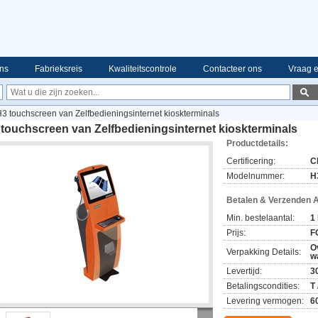
ns
Fabrieksreis
Kwaliteitscontrole
Contacteer ons
Vraag e
3 touchscreen van Zelfbedieningsinternet kioskterminals
touchscreen van Zelfbedieningsinternet kioskterminals
Productdetails:
Certificering:
C
Modelnummer:
H
Betalen & Verzenden 
Min. bestelaantal:
1
Prijs:
F
O
Verpakking Details:
w
Levertijd:
3
Betalingscondities:
T
Levering vermogen:
6