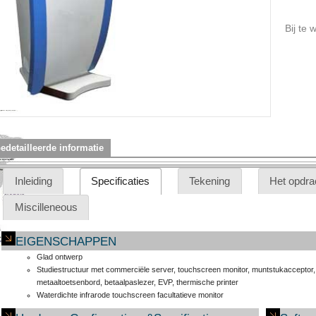
Bij te 
edetailleerde informatie
Inleiding
Specificaties
Tekening
Het opdra
Miscilleneous
EIGENSCHAPPEN
Glad ontwerp
Studiestructuur met commerciële server, touchscreen monitor, muntstukacceptor
metaaltoetsenbord, betaalpaslezer, EVP, thermische printer
Waterdichte infrarode touchscreen facultatieve monitor