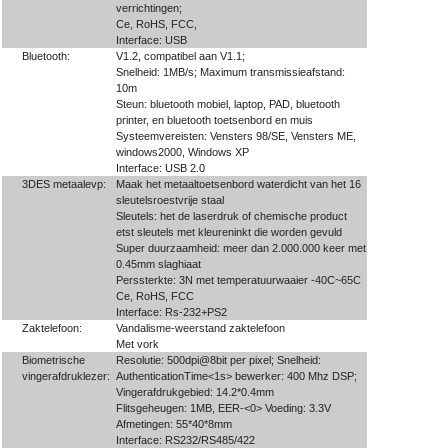
verrichtingen;
Ce, RoHS, FCC,
Interface: USB
Bluetooth:
V1.2, compatibel aan V1.1;
Snelheid: 1MB/s; Maximum transmissieafstand:
10m
Steun: bluetooth mobiel, laptop, PAD, bluetooth
printer, en bluetooth toetsenbord en muis
Systeemvereisten: Vensters 98/SE, Vensters ME,
windows2000, Windows XP
Interface: USB 2.0
3DES metaalevp:
Maak het metaaltoetsenbord waterdicht van het 16
sleutelsroestvrije staal
Sleutels: het de laserdruk of chemische product
etst sleutels met kleureninkt die worden gevuld
Super duurzaamheid: meer dan 2.000.000 keer met
0.45mm slaghiaat
Perssterkte: 3N met temperatuurwaaier -40C~65C
Ce, RoHS, FCC
Interface: Rs-232+PS2
Zaktelefoon:
Vandalisme-weerstand zaktelefoon
Met vork
Biometrische
Resolutie: 500dpi@8bit per pixel; Snelheid:
vingerafdruklezer:
AuthenticationTime<1s> bewerker: 400 Mhz DSP;
Vingerafdrukgebied: 14.2*0.4mm
Flitsgeheugen: 1MB, EER-<0> Voeding: 3.3V
Afmetingen: 55*40*8mm
Interface: RS232/RS485/422