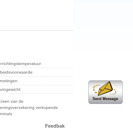
rrichtingstemperatuur:
rbeidsvoorwaarde:
metingen:
utogewicht:
creen van de
ieningsverzekering verkopende
rminals
Feedbak