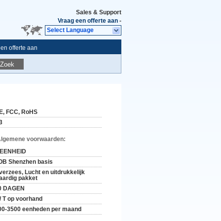
Sales & Support
Vraag een offerte aan
-
Select Language
en offerte aan
Zoek
E, FCC, RoHS
3
Algemene voorwaarden:
 EENHEID
OB Shenzhen basis
verzees, Lucht en uitdrukkelijk
aardig pakket
0 DAGEN
 / T op voorhand
00-3500 eenheden per maand