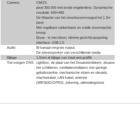
Camera:
CMOS
pixel 300.000 met brede engelenlens; Dynamische
resolutie: 640×480
De Waarde van het steuntussenvoegsel tot 1.3m
pixel;
Met regelbare rubberbasis en snelle onverwachte
knoop
Bouw - in microfoon; slimme gezichtsopsporing
Interface: USB 2.0
Audio:
Bi-kanaal vergrote output;
De stereospreker van verschillende media
Bijlage:
1.5mm al bijlage van staal anti-graffiti
Toe:voegen-ONS
Lightbox, de plaat van het Douaneembleem, douane
het schilderen, ventilatieventilators met geringe
geluidssterkte, mechanische sloten en sleutels,
machtskabel, LAN kabel, antenne
(WIFI&3G/GPRS), zekering, uitbreidingsbout