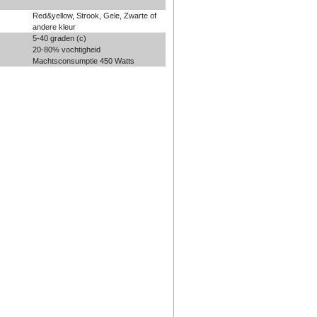
Red&yellow, Strook, Gele, Zwarte of
andere kleur
5-40 graden (c)
20-80% vochtigheid
Machtsconsumptie 450 Watts