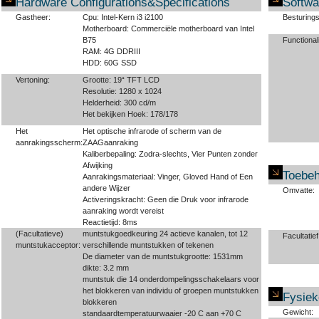
Hardware Configurations&Specifications
Softwa
Gastheer:
Cpu: Intel-Kern i3 i2100
Besturing
Motherboard: Commerciële motherboard van Intel
B75
Functionali
RAM: 4G DDRIII
HDD: 60G SSD
Vertoning:
Grootte: 19“ TFT LCD
Resolutie: 1280 x 1024
Helderheid: 300 cd/m
Het bekijken Hoek: 178/178
Het
Het optische infrarode of scherm van de
aanrakingsscherm:
ZAAGaanraking
Kaliberbepaling: Zodra-slechts, Vier Punten zonder
Afwijking
Toebe
Aanrakingsmateriaal: Vinger, Gloved Hand of Een
andere Wijzer
Omvatte:
Activeringskracht: Geen die Druk voor infrarode
aanraking wordt vereist
Reactietijd: 8ms
(Facultatieve)
muntstukgoedkeuring 24 actieve kanalen, tot 12
Facultatief
muntstukacceptor:
verschillende muntstukken of tekenen
De diameter van de muntstukgrootte: 1531mm
dikte: 3.2 mm
muntstuk die 14 onderdompelingsschakelaars voor
het blokkeren van individu of groepen muntstukken
Fysie
blokkeren
Gewicht:
standaardtemperatuurwaaier -20 C aan +70 C