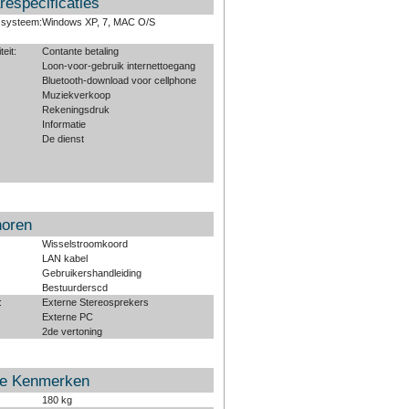
respecificaties
ssysteem:
Windows XP, 7, MAC O/S
teit:
Contante betaling
Loon-voor-gebruik internettoegang
Bluetooth-download voor cellphone
Muziekverkoop
Rekeningsdruk
Informatie
De dienst
horen
Wisselstroomkoord
LAN kabel
Gebruikershandleiding
Bestuurderscd
:
Externe Stereosprekers
Externe PC
2de vertoning
ke Kenmerken
180 kg