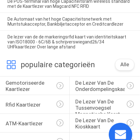
De POS-terminal van hoge Capaciteitsram wireless standard
met de Kaartlezer van Magcard NFC RFID
De Automaat van het hoge Capaciteitsnetwerk met
Muntstukacceptor, Bankbiljetacceptor en Creditcardlezer
De lezer van de de markeringsrfid kaart van identiteitskaart
van ISO18000 ‐ 6C/6B & schrijverswiegand26/34
UHFkaartlezer Over lange afstand
populaire categorieën
Alle
Gemotoriseerde 
De Lezer Van De 
Kaartlezer
Onderdompelingskaart
De Lezer Van De 
Rfid Kaartlezer
Tussenvoegsel 
Magnetische Kaart
De Lezer Van De 
ATM-Kaartlezer
Kioskkaart