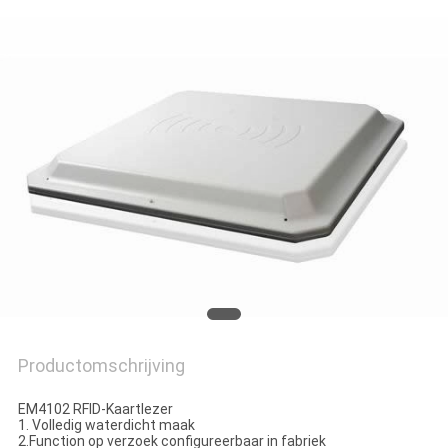
CONTACTEER
ONS
VERZOEK
OM
EEN
CITAAT
SITEMAP
PRIVACY
Productomschrijving
POLICY
EM4102 RFID-Kaartlezer
1. Volledig waterdicht maak
2.Function op verzoek configureerbaar in fabriek