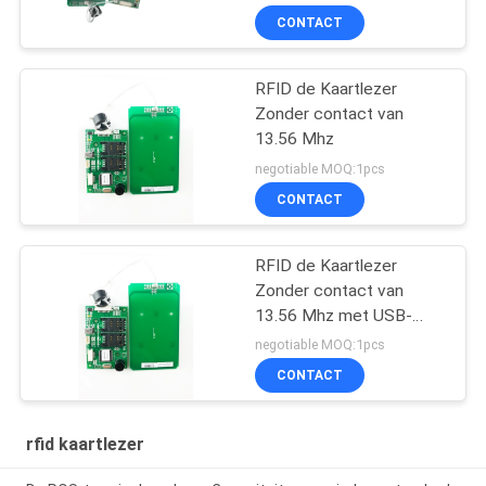
CONTACT
RFID de Kaartlezer
Zonder contact van
13.56 Mhz
negotiable MOQ:1pcs
CONTACT
RFID de Kaartlezer
Zonder contact van
13.56 Mhz met USB-
Interface, IC-Kaartlezer
negotiable MOQ:1pcs
CONTACT
rfid kaartlezer