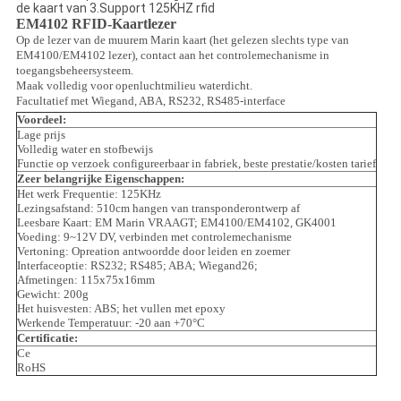
de kaart van 3.Support 125KHZ rfid
EM4102 RFID-Kaartlezer
Op de lezer van de muurem Marin kaart (het gelezen slechts type van
EM4100/EM4102 lezer), contact aan het controlemechanisme in
toegangsbeheersysteem.
Maak volledig voor openluchtmilieu waterdicht.
Facultatief met Wiegand, ABA, RS232, RS485-interface
Voordeel:
Lage prijs
Volledig water en stofbewijs
Functie op verzoek configureerbaar in fabriek, beste prestatie/kosten tarief
Zeer belangrijke Eigenschappen:
Het werk Frequentie: 125KHz
Lezingsafstand: 510cm hangen van transponderontwerp af
Leesbare Kaart: EM Marin VRAAGT; EM4100/EM4102, GK4001
Voeding: 9~12V DV, verbinden met controlemechanisme
Vertoning: Opreation antwoordde door leiden en zoemer
Interfaceoptie: RS232; RS485; ABA; Wiegand26;
Afmetingen: 115x75x16mm
Gewicht: 200g
Het huisvesten: ABS; het vullen met epoxy
Werkende Temperatuur: -20 aan +70°C
Certificatie:
Ce
RoHS