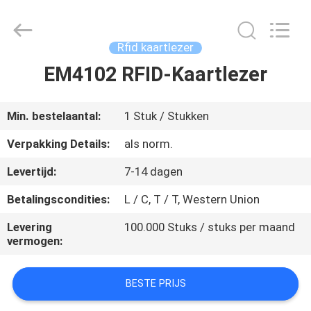
Kaartlezer
Supplier.
Copyright
©
2022
Rfid kaartlezer
-
2025
China
EM4102 RFID-Kaartlezer
HUIS
Card
Reader
Online
Market.
All
PRODUCTEN
Min. bestelaantal:
1 Stuk / Stukken
Rights
Reserved.
Verpakking Details:
als norm.
ONGEVEER
Levertijd:
7-14 dagen
ONS
Betalingscondities:
L / C, T / T, Western Union
FABRIEKSREIS
Levering
100.000 Stuks / stuks per maand
vermogen:
KWALITEITSCONTROLE
BESTE PRIJS